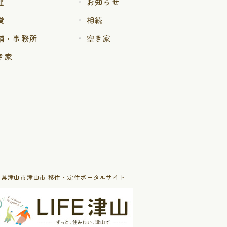
建
お知らせ
貸
相続
舗・事務所
空き家
き家
山県津山市津山市 移住・定住ポータルサイト