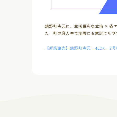
鏡野町寺元に、生活便利な立地 × 省
た 町の真ん中で地震にも家計にもや
【新築建売】鏡野町寺元 4LDK 2号棟：