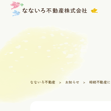
Skip
to
content
なないろ不動産
>
お知らせ
>
相続不動産に