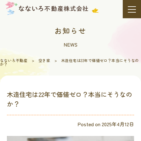
Skip
to
content
お知らせ
NEWS
なないろ不動産
>
空き家
>
木造住宅は22年で価値ゼロ？本当にそうなの
か？
木造住宅は22年で価値ゼロ？本当にそうなの
か？
Posted on
2025年4月12日