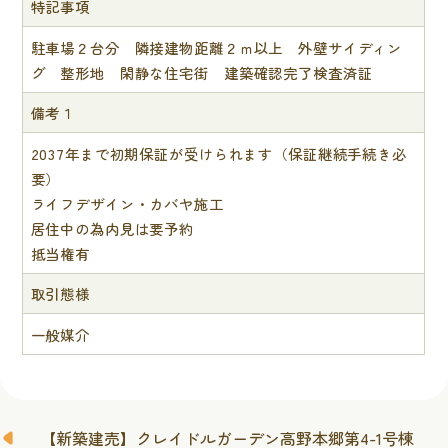
特記事項
駐車場２台分 隣接建物距離２ｍ以上 外壁サイディン
グ 整形地 閑静な住宅街 建築確認完了検査済証
備考１
2037年まで初期保証が受けられます（保証継続手続き必
要）
ライフデザイン・カバヤ施工
居住中の為内見は要予約
抵当権有
取引態様
一般媒介
【新築建売】クレイドルガーデン高野本郷第4-1号棟
投