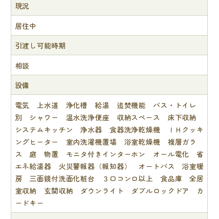
現況
居住中
引渡し可能時期
相談
設備
電気 上水道 浄化槽 給湯 追焚機能 バス・トイレ
別 シャワー 温水洗浄便座 収納スペース 床下収納
システムキッチン 浄水器 食器洗浄乾燥機 ＩＨクッキ
ングヒーター 室内洗濯機置場 浴室乾燥機 複層ガラ
ス 庭 物置 モニタ付きインターホン オール電化 省
エネ給湯器 火災警報器（報知器） オートバス 浴室暖
房 三面鏡付洗面化粧台 ３口コンロ以上 食品庫 全居
室収納 玄関収納 ダウンライト ダブルロックドア カ
ードキー