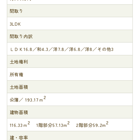
間取り
3LDK
間取り内訳
ＬＤＫ16.8／和4.3／洋7.8／洋6.8／洋8／その他3
土地権利
所有権
土地面積
2
公簿／ 193.17ｍ
建物面積
2
2
2
116.33ｍ
1階部分57.13m
2階部分59.2m
建・容率