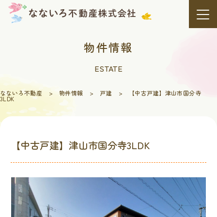
Skip
to
content
物件情報
ESTATE
なないろ不動産
>
物件情報
>
戸建
>
【中古戸建】津山市国分寺
3LDK
【中古戸建】津山市国分寺3LDK