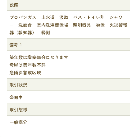
設備
プロパンガス 上水道 汲取 バス・トイレ別 シャワ
ー 洗面台 室内洗濯機置場 照明器具 物置 火災警報
器（報知器） 縁側
備考１
築年数は増築部分になります
母屋は築年数不詳
急傾斜警戒区域
取引状況
公開中
取引態様
一般媒介