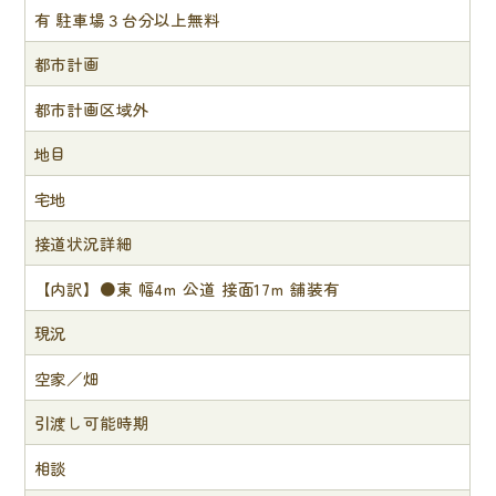
有 駐車場３台分以上無料
都市計画
都市計画区域外
地目
宅地
接道状況詳細
【内訳】●東 幅4m 公道 接面17m 舗装有
現況
空家／畑
引渡し可能時期
相談