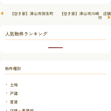
【空き家】津山市弥生町
【空き家】津山市川崎 店舗
投
付
稿
ナ
ビ
人気物件ランキング
ゲ
ー
シ
ョ
ン
物件種別
土地
戸建
賃貸
店舗・事務所